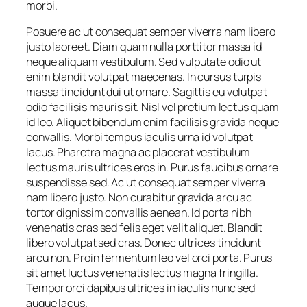
morbi.
Posuere ac ut consequat semper viverra nam libero
justo laoreet. Diam quam nulla porttitor massa id
neque aliquam vestibulum. Sed vulputate odio ut
enim blandit volutpat maecenas. In cursus turpis
massa tincidunt dui ut ornare. Sagittis eu volutpat
odio facilisis mauris sit. Nisl vel pretium lectus quam
id leo. Aliquet bibendum enim facilisis gravida neque
convallis. Morbi tempus iaculis urna id volutpat
lacus. Pharetra magna ac placerat vestibulum
lectus mauris ultrices eros in. Purus faucibus ornare
suspendisse sed. Ac ut consequat semper viverra
nam libero justo. Non curabitur gravida arcu ac
tortor dignissim convallis aenean. Id porta nibh
venenatis cras sed felis eget velit aliquet. Blandit
libero volutpat sed cras. Donec ultrices tincidunt
arcu non. Proin fermentum leo vel orci porta. Purus
sit amet luctus venenatis lectus magna fringilla.
Tempor orci dapibus ultrices in iaculis nunc sed
augue lacus.