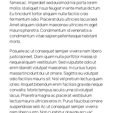
fames ac. Imperdiet sed euismod nisi porta lorem
mollis. Id aliquet risus feugiat in ante metus dictum.
Eu tincidunt tortor aliquam nulla facilisi cras
fermentum odio. Placerat duis ultricies lacus sed.
Amet aliquam id diam maecenas ultricies mi eget
mauris pharetra. Condimentum id venenatis a
condimentum vitae sapien pellentesque habitant
morbi.
Posuere ac ut consequat semper viverra nam libero
justo laoreet. Diam quam nulla porttitor massa id
neque aliquam vestibulum. Sed vulputate odio ut
enim blandit volutpat maecenas. In cursus turpis
massa tincidunt dui ut ornare. Sagittis eu volutpat
odio facilisis mauris sit. Nisl vel pretium lectus quam
id leo. Aliquet bibendum enim facilisis gravida neque
convallis. Morbi tempus iaculis urna id volutpat
lacus. Pharetra magna ac placerat vestibulum
lectus mauris ultrices eros in. Purus faucibus ornare
suspendisse sed. Ac ut consequat semper viverra
nam libero justo. Non curabitur gravida arcu ac