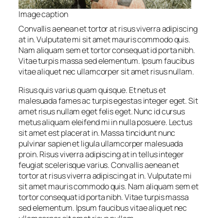
Image caption
Convallis aenean et tortor at risus viverra adipiscing
at in. Vulputate mi sit amet mauris commodo quis.
Nam aliquam sem et tortor consequat id porta nibh.
Vitae turpis massa sed elementum. Ipsum faucibus
vitae aliquet nec ullamcorper sit amet risus nullam.
Risus quis varius quam quisque. Et netus et
malesuada fames ac turpis egestas integer eget. Sit
amet risus nullam eget felis eget. Nunc id cursus
metus aliquam eleifend mi in nulla posuere. Lectus
sit amet est placerat in. Massa tincidunt nunc
pulvinar sapien et ligula ullamcorper malesuada
proin. Risus viverra adipiscing at in tellus integer
feugiat scelerisque varius. Convallis aenean et
tortor at risus viverra adipiscing at in. Vulputate mi
sit amet mauris commodo quis. Nam aliquam sem et
tortor consequat id porta nibh. Vitae turpis massa
sed elementum. Ipsum faucibus vitae aliquet nec