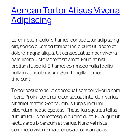
Aenean Tortor Atisus Viverra
Adipiscing
Lorem ipsum dolor sit amet, consectetur adipiscing
elit, sed do eiusmod tempor incididunt ut labore et
dolore magna aliqua. Ut consequat semper viverra
nam libero justo laoreet sit amet. Feugiat nisl
pretium fusce id. Sit amet commodo nulla facilisi
nullam vehicula ipsum. Sem fringilla ut morbi
tincidunt.
Tortor posuere ac ut consequat semper viverra nam
libero. Proin libero nunc consequat interdum varius
sit amet mattis. Sed faucibus turpis in eu mi
bibendum neque egestas. Phasellus egestas tellus
rutrum tellus pellentesque eu tincidunt. Eu augue ut
lectus arcu bibendum at varius. Nunc vel risus
commodo viverra maecenas accumsan lacus.