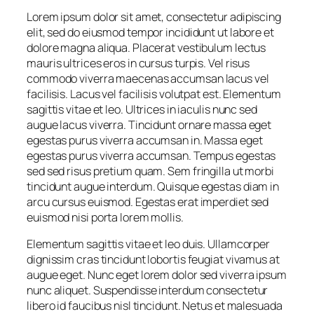
Lorem ipsum dolor sit amet, consectetur adipiscing
elit, sed do eiusmod tempor incididunt ut labore et
dolore magna aliqua. Placerat vestibulum lectus
mauris ultrices eros in cursus turpis. Vel risus
commodo viverra maecenas accumsan lacus vel
facilisis. Lacus vel facilisis volutpat est. Elementum
sagittis vitae et leo. Ultrices in iaculis nunc sed
augue lacus viverra. Tincidunt ornare massa eget
egestas purus viverra accumsan in. Massa eget
egestas purus viverra accumsan. Tempus egestas
sed sed risus pretium quam. Sem fringilla ut morbi
tincidunt augue interdum. Quisque egestas diam in
arcu cursus euismod. Egestas erat imperdiet sed
euismod nisi porta lorem mollis.
Elementum sagittis vitae et leo duis. Ullamcorper
dignissim cras tincidunt lobortis feugiat vivamus at
augue eget. Nunc eget lorem dolor sed viverra ipsum
nunc aliquet. Suspendisse interdum consectetur
libero id faucibus nisl tincidunt. Netus et malesuada