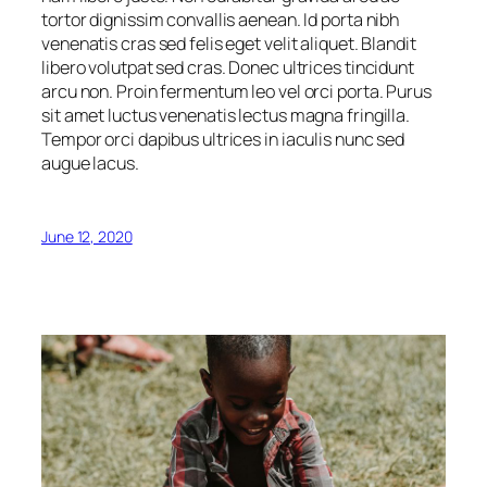
tortor dignissim convallis aenean. Id porta nibh
venenatis cras sed felis eget velit aliquet. Blandit
libero volutpat sed cras. Donec ultrices tincidunt
arcu non. Proin fermentum leo vel orci porta. Purus
sit amet luctus venenatis lectus magna fringilla.
Tempor orci dapibus ultrices in iaculis nunc sed
augue lacus.
June 12, 2020