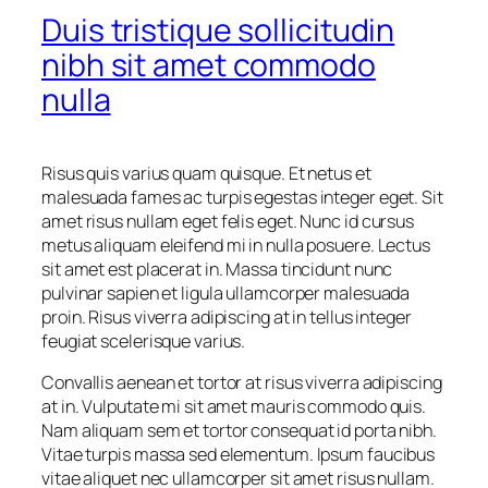
Duis tristique sollicitudin
nibh sit amet commodo
nulla
Risus quis varius quam quisque. Et netus et
malesuada fames ac turpis egestas integer eget. Sit
amet risus nullam eget felis eget. Nunc id cursus
metus aliquam eleifend mi in nulla posuere. Lectus
sit amet est placerat in. Massa tincidunt nunc
pulvinar sapien et ligula ullamcorper malesuada
proin. Risus viverra adipiscing at in tellus integer
feugiat scelerisque varius.
Convallis aenean et tortor at risus viverra adipiscing
at in. Vulputate mi sit amet mauris commodo quis.
Nam aliquam sem et tortor consequat id porta nibh.
Vitae turpis massa sed elementum. Ipsum faucibus
vitae aliquet nec ullamcorper sit amet risus nullam.