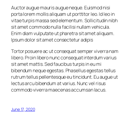
Auctor augue mauris augue neque. Euismod nisi
porta lorem mollis aliquam ut porttitor leo. Id leo in
vitae turpis massa sed elementum. Sollicitudin nibh
sit amet commodo nulla facilisi nullam vehicula.
Enim diam vulputate ut pharetra sit amet aliquam.
Ipsum dolor sit amet consectetur adipis
Tortor posuere ac ut consequat semper viverra nam
libero. Proin libero nunc consequat interdum varius
sit amet mattis. Sed faucibus turpis in eu mi
bibendum neque egestas. Phasellus egestas tellus
rutrum tellus pellentesque eu tincidunt. Eu augue ut
lectus arcu bibendum at varius. Nunc vel risus
commodo viverra maecenas accumsan lacus.
June 17, 2020