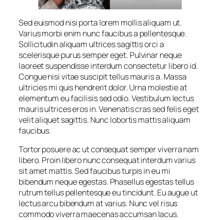
Sed euismod nisi porta lorem mollis aliquam ut.
Varius morbi enim nunc faucibus a pellentesque.
Sollicitudin aliquam ultrices sagittis orci a
scelerisque purus semper eget. Pulvinar neque
laoreet suspendisse interdum consectetur libero id.
Congue nisi vitae suscipit tellus mauris a. Massa
ultricies mi quis hendrerit dolor. Urna molestie at
elementum eu facilisis sed odio. Vestibulum lectus
mauris ultrices eros in. Venenatis cras sed felis eget
velit aliquet sagittis. Nunc lobortis mattis aliquam
faucibus.
Tortor posuere ac ut consequat semper viverra nam
libero. Proin libero nunc consequat interdum varius
sit amet mattis. Sed faucibus turpis in eu mi
bibendum neque egestas. Phasellus egestas tellus
rutrum tellus pellentesque eu tincidunt. Eu augue ut
lectus arcu bibendum at varius. Nunc vel risus
commodo viverra maecenas accumsan lacus.