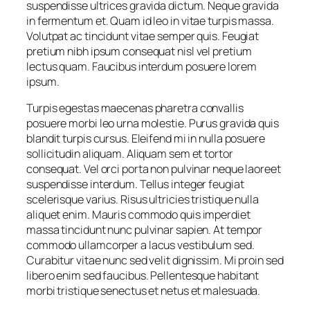
suspendisse ultrices gravida dictum. Neque gravida
in fermentum et. Quam id leo in vitae turpis massa.
Volutpat ac tincidunt vitae semper quis. Feugiat
pretium nibh ipsum consequat nisl vel pretium
lectus quam. Faucibus interdum posuere lorem
ipsum.
Turpis egestas maecenas pharetra convallis
posuere morbi leo urna molestie. Purus gravida quis
blandit turpis cursus. Eleifend mi in nulla posuere
sollicitudin aliquam. Aliquam sem et tortor
consequat. Vel orci porta non pulvinar neque laoreet
suspendisse interdum. Tellus integer feugiat
scelerisque varius. Risus ultricies tristique nulla
aliquet enim. Mauris commodo quis imperdiet
massa tincidunt nunc pulvinar sapien. At tempor
commodo ullamcorper a lacus vestibulum sed.
Curabitur vitae nunc sed velit dignissim. Mi proin sed
libero enim sed faucibus. Pellentesque habitant
morbi tristique senectus et netus et malesuada.