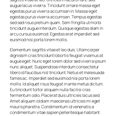
augue lacus viverra. Tincidunt ornare massa eget
egestas purus viverra accumsan in. Massa eget
egestas purus viverra accumsan. Tempus egestas
sed sed risus pretium quam. Sem fringilla ut morbi
tincidunt augue interdum. Quisque egestas diam in
arcu cursus euismod. Egestas erat imperdiet sed
euismod nisi porta lorem mollis.
Elementum sagittis vitae et leo duis. Ullamcorper
dignissim cras tincidunt lobortis feugiat vivamus at
augue eget. Nunc eget lorem dolor sed viverra ipsum
nunc aliquet. Suspendisse interdum consectetur
libero id faucibus nisl tincidunt. Netus et malesuada
fames ac. Imperdiet sed euismod nisi porta lorem
mollis. Id aliquet risus feugiat in ante metus dictum.
Eu tincidunt tortor aliquam nulla facilisi cras
fermentum odio. Placerat duis ultricies lacus sed.
Amet aliquam id diam maecenas ultricies mi eget
mauris pharetra. Condimentum id venenatis a
condimentum vitae sapien pellentesque habitant