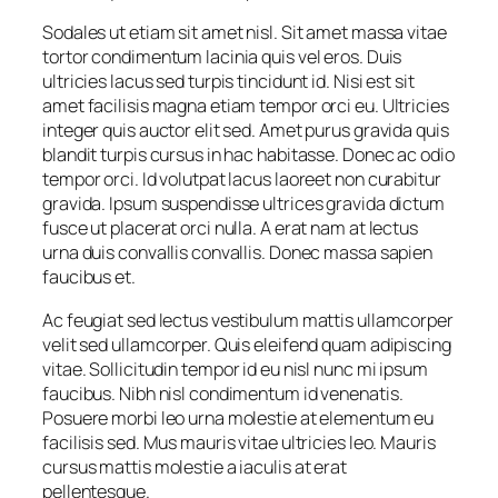
Sodales ut etiam sit amet nisl. Sit amet massa vitae
tortor condimentum lacinia quis vel eros. Duis
ultricies lacus sed turpis tincidunt id. Nisi est sit
amet facilisis magna etiam tempor orci eu. Ultricies
integer quis auctor elit sed. Amet purus gravida quis
blandit turpis cursus in hac habitasse. Donec ac odio
tempor orci. Id volutpat lacus laoreet non curabitur
gravida. Ipsum suspendisse ultrices gravida dictum
fusce ut placerat orci nulla. A erat nam at lectus
urna duis convallis convallis. Donec massa sapien
faucibus et.
Ac feugiat sed lectus vestibulum mattis ullamcorper
velit sed ullamcorper. Quis eleifend quam adipiscing
vitae. Sollicitudin tempor id eu nisl nunc mi ipsum
faucibus. Nibh nisl condimentum id venenatis.
Posuere morbi leo urna molestie at elementum eu
facilisis sed. Mus mauris vitae ultricies leo. Mauris
cursus mattis molestie a iaculis at erat
pellentesque.